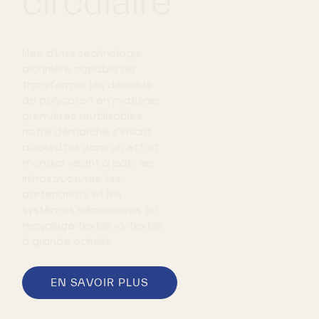
circulaire
Née d’une technologie
JULY 20,
2026
pionnière capable de
Circ
transformer les déchets
Launches
de polycoton en matières
First Den
premières réutilisables,
Collectio
notre démarche s’inscrit
with H&M
aujourd’hui dans un effort
Featuring
mondial visant à bâtir les
TENCEL™ |
infrastructures, les
Circ® with
partenariats et les
REFIBRA™
systèmes nécessaires au
Technolo
recyclage textile-à-textile
à grande échelle.
EN SAVOIR PLUS