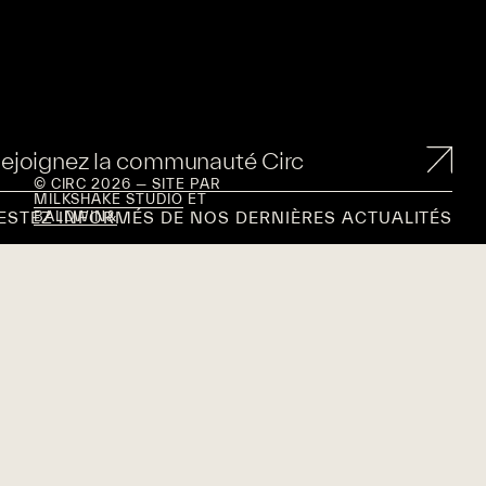
ejoignez la communauté Circ
© CIRC 2026 — SITE PAR
MILKSHAKE STUDIO
ET
ESTEZ INFORMÉS DE NOS DERNIÈRES ACTUALITÉS
BALDWIN&