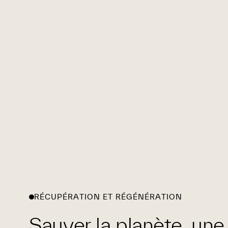
le réseau de
partenaires
fibres de Circ
et accélère
l’adoption
commerciale
de sa pâte
recyclée.
RÉCUPÉRATION ET RÉGÉNÉRATION
Sauver la planète, une f