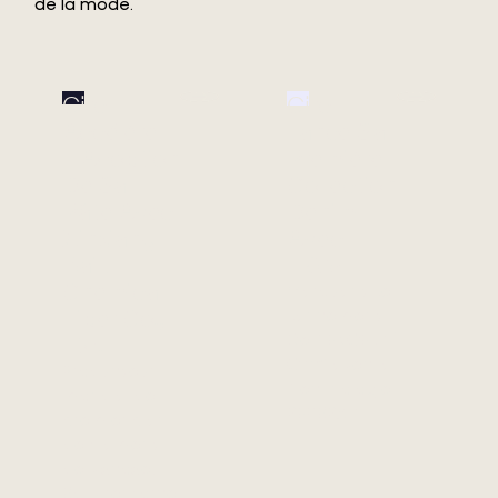
de la mode.
Circ
Circ
Accélère
Lance Sa
L’Adoption
Première
De Sa
Collection
Pâte Avec
Denim
Xinxiang
Avec
Bailu
H&M
Chemical
Marquant Le
Fiber Co.,
Lancement
De TENCEL™ |
Ltd.
Circ® avec la
Producteur
Technologie
mondial de
REFIBRA™
premier plan
de filament
de viscose,
Bailu renforce