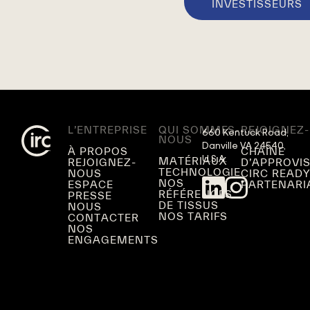
INVESTISSEURS
L’ENTREPRISE
QUI SOMMES-
REJOIGNEZ
660 Kentuck Road,

NOUS
Danville VA 24540,

À PROPOS
CHAÎNE
U.S.A.
MATÉRIAUX
REJOIGNEZ-
D’APPROVI
TECHNOLOGIE
NOUS
CIRC READ
NOS
ESPACE
PARTENARI
RÉFÉRENCES
PRESSE
DE TISSUS
NOUS
NOS TARIFS
CONTACTER
NOS
ENGAGEMENTS