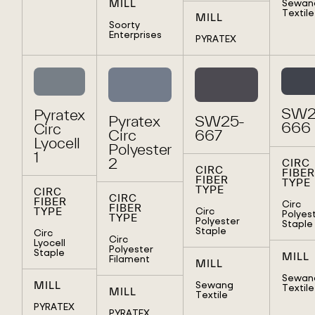
Sewan
MILL
Textile
MILL
Soorty
Enterprises
PYRATEX
SW2
Pyratex
Pyratex
SW25-
666
Circ
Circ
667
Lyocell
Polyester
1
2
CIRC
CIRC
FIBER
FIBER
TYPE
TYPE
CIRC
CIRC
FIBER
Circ
FIBER
Circ
TYPE
Polyes
TYPE
Polyester
Staple
Staple
Circ
Circ
Lyocell
Polyester
Staple
MILL
Filament
MILL
Sewan
Sewang
MILL
Textile
MILL
Textile
PYRATEX
PYRATEX