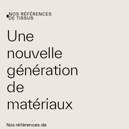
NOS RÉFÉRENCES
NOS
REJOIGNEZ-
NOS
DE TISSUS
MISSIONS
NOUS
ENGAGEMENT
Une
nouvelle
génération
de
matériaux
Nos références de