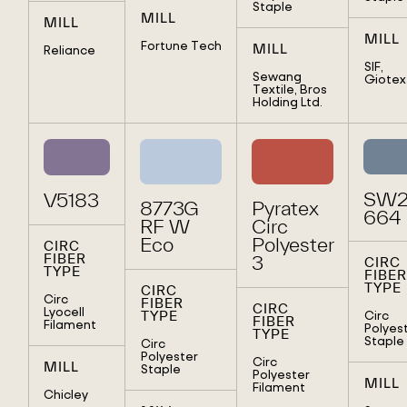
Staple
MILL
MILL
MILL
Fortune Tech
MILL
Reliance
SIF,
Sewang
Giotex
Textile, Bros
Holding Ltd.
SW2
V5183
8773G
Pyratex
664
RF W
Circ
Eco
Polyester
CIRC
FIBER
3
CIRC
TYPE
FIBER
TYPE
CIRC
Circ
FIBER
CIRC
Lyocell
Circ
TYPE
FIBER
Filament
Polyes
TYPE
Staple
Circ
Polyester
Circ
MILL
Staple
Polyester
MILL
Filament
Chicley