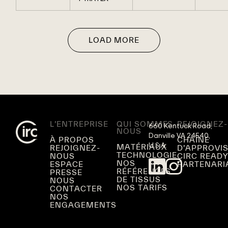
LOAD MORE
L’ENTREPRISE
QUI SOMMES-
REJOIGNEZ
660 Kentuck Road,

NOUS
Danville VA 24540,

À PROPOS
CHAÎNE
U.S.A.
MATÉRIAUX
REJOIGNEZ-
D’APPROVI
TECHNOLOGIE
NOUS
CIRC READ
NOS
ESPACE
PARTENARI
RÉFÉRENCES
PRESSE
DE TISSUS
NOUS
NOS TARIFS
CONTACTER
NOS
ENGAGEMENTS