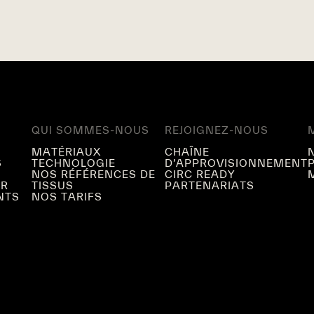
QUI SOMMES-NOUS
REJOIGNEZ-NOUS
MATÉRIAUX
CHAÎNE
S
TECHNOLOGIE
D’APPROVISIONNEMENT
NOS RÉFÉRENCES DE
CIRC READY
ER
TISSUS
PARTENARIATS
NTS
NOS TARIFS